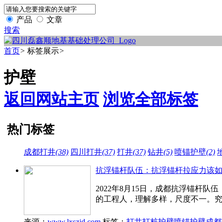
产品
文章
搜索
首页
>
标签展示
>
护壁
返回网站主页
浏览全部标签
热门标签
成都打井
(38)
四川打井
(37)
打井
(37)
钻井
(5)
喷锚护壁
(2)
抗浮锚杆队伍：抗浮锚杆拉应力该
2022年8月15日，成都抗浮锚杆
的工程人，理解多样，尺度不一。
来源：
www.lxszjd.com
标签：
打井
打桩
护壁
喷锚护壁
成都