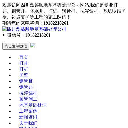
欢迎访问四川磊鑫顺地基基础处理公司网站,我们是专业打
井、钢管井、降水井、打桩、钢管桩、抗浮锚杆、基坑喷锚护
壁、边坡支护等工程的施工队伍！
期待您的来电咨询：
19182218261
+
微信号：
19182218261
点击复制微信
首页
打井
打桩
护壁
钢管桩
钢管井
抗浮锚杆
顶管施工
地基基础处理
工程案例
新闻资讯
关于我们