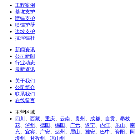
工程案例
基坑支护
喷锚支护
喷锚护壁
边坡支护
抗浮锚杆
新闻资讯
公司新闻
行业动态
最新资讯
关于我们
公司简介
联系我们
在线留言
主营区域
四川
、
西藏
、
重庆
、
云南
、
贵州
、
成都
、
自贡
、
攀枝
花
、
泸州
、
德阳
、
绵阳
、
广元
、
遂宁
、
内江
、
乐山
、
南
充
、
宜宾
、
广安
、
达州
、
眉山
、
雅安
、
巴中
、
资阳
、
阿
坝州
、
甘孜州
、
凉山州