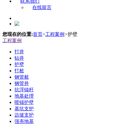
联系我们
在线留言
您现在的位置:
首页
>
工程案例
>
护壁
工程案例
打井
钻井
护壁
打桩
钢管桩
钢管井
抗浮锚杆
地基处理
喷锚护壁
基坑支护
边坡支护
强夯地基