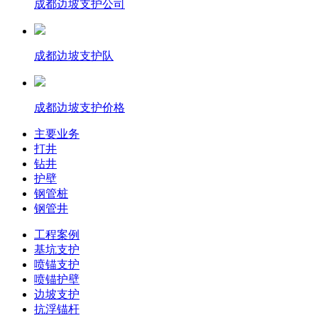
成都边坡支护公司
成都边坡支护队
成都边坡支护价格
主要业务
打井
钻井
护壁
钢管桩
钢管井
工程案例
基坑支护
喷锚支护
喷锚护壁
边坡支护
抗浮锚杆