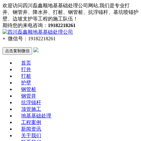
欢迎访问四川磊鑫顺地基基础处理公司网站,我们是专业打
井、钢管井、降水井、打桩、钢管桩、抗浮锚杆、基坑喷锚护
壁、边坡支护等工程的施工队伍！
期待您的来电咨询：
19182218261
+
微信号：
19182218261
点击复制微信
首页
打井
打桩
护壁
钢管桩
钢管井
抗浮锚杆
顶管施工
地基基础处理
工程案例
新闻资讯
关于我们