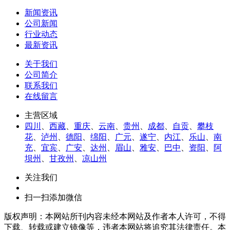
新闻资讯
公司新闻
行业动态
最新资讯
关于我们
公司简介
联系我们
在线留言
主营区域
四川
、
西藏
、
重庆
、
云南
、
贵州
、
成都
、
自贡
、
攀枝
花
、
泸州
、
德阳
、
绵阳
、
广元
、
遂宁
、
内江
、
乐山
、
南
充
、
宜宾
、
广安
、
达州
、
眉山
、
雅安
、
巴中
、
资阳
、
阿
坝州
、
甘孜州
、
凉山州
关注我们
扫一扫添加微信
版权声明：本网站所刊内容未经本网站及作者本人许可，不得
下载、转载或建立镜像等，违者本网站将追究其法律责任。本