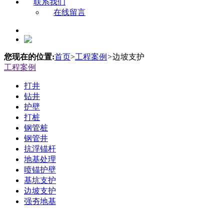
联系我们
在线留言
您现在的位置:
首页
>
工程案例
>
边坡支护
工程案例
打井
钻井
护壁
打桩
钢管桩
钢管井
抗浮锚杆
地基处理
喷锚护壁
基坑支护
边坡支护
强夯地基