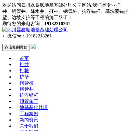
欢迎访问四川磊鑫顺地基基础处理公司网站,我们是专业打
井、钢管井、降水井、打桩、钢管桩、抗浮锚杆、基坑喷锚护
壁、边坡支护等工程的施工队伍！
期待您的来电咨询：
19182218261
+
微信号：
19182218261
点击复制微信
首页
打井
打桩
护壁
钢管桩
钢管井
抗浮锚杆
顶管施工
地基基础处理
工程案例
新闻资讯
关于我们