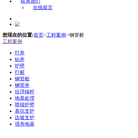
联系我们
在线留言
您现在的位置:
首页
>
工程案例
>
钢管桩
工程案例
打井
钻井
护壁
打桩
钢管桩
钢管井
抗浮锚杆
地基处理
喷锚护壁
基坑支护
边坡支护
强夯地基