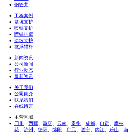
钢管井
工程案例
基坑支护
喷锚支护
喷锚护壁
边坡支护
抗浮锚杆
新闻资讯
公司新闻
行业动态
最新资讯
关于我们
公司简介
联系我们
在线留言
主营区域
四川
、
西藏
、
重庆
、
云南
、
贵州
、
成都
、
自贡
、
攀枝
花
、
泸州
、
德阳
、
绵阳
、
广元
、
遂宁
、
内江
、
乐山
、
南