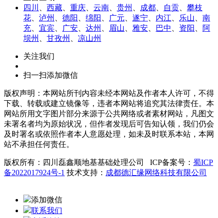
四川
、
西藏
、
重庆
、
云南
、
贵州
、
成都
、
自贡
、
攀枝
花
、
泸州
、
德阳
、
绵阳
、
广元
、
遂宁
、
内江
、
乐山
、
南
充
、
宜宾
、
广安
、
达州
、
眉山
、
雅安
、
巴中
、
资阳
、
阿
坝州
、
甘孜州
、
凉山州
关注我们
扫一扫添加微信
版权声明：本网站所刊内容未经本网站及作者本人许可，不得
下载、转载或建立镜像等，违者本网站将追究其法律责任。本
网站所用文字图片部分来源于公共网络或者素材网站，凡图文
未署名者均为原始状况，但作者发现后可告知认领，我们仍会
及时署名或依照作者本人意愿处理，如未及时联系本站，本网
站不承担任何责任。
版权所有：四川磊鑫顺地基基础处理公司 ICP
备案号：
蜀ICP
备2022017924号-1
技术支持：
成都德汇缘网络科技有限公司
添加微信
联系我们