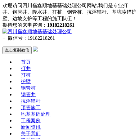
欢迎访问四川磊鑫顺地基基础处理公司网站,我们是专业打
井、钢管井、降水井、打桩、钢管桩、抗浮锚杆、基坑喷锚护
壁、边坡支护等工程的施工队伍！
期待您的来电咨询：
19182218261
+
微信号：
19182218261
点击复制微信
首页
打井
打桩
护壁
钢管桩
钢管井
抗浮锚杆
顶管施工
地基基础处理
工程案例
新闻资讯
关于我们